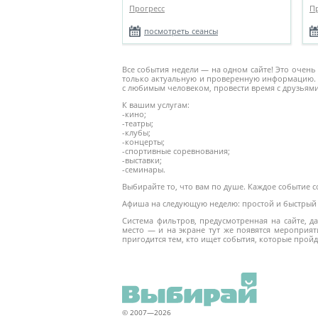
Прогресс
П
посмотреть сеансы
Все события недели — на одном сайте! Это очень
только актуальную и проверенную информацию. 
с любимым человеком, провести время с друзьями
К вашим услугам:
-кино;
-театры;
-клубы;
-концерты;
-спортивные соревнования;
-выставки;
-семинары.
Выбирайте то, что вам по душе. Каждое событие 
Афиша на следующую неделю: простой и быстрый 
Система фильтров, предусмотренная на сайте, 
место — и на экране тут же появятся мероприят
пригодится тем, кто ищет события, которые пройд
© 2007—2026