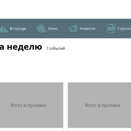
В городе
Кино
Новости
Гороск
а неделю
​7 событий