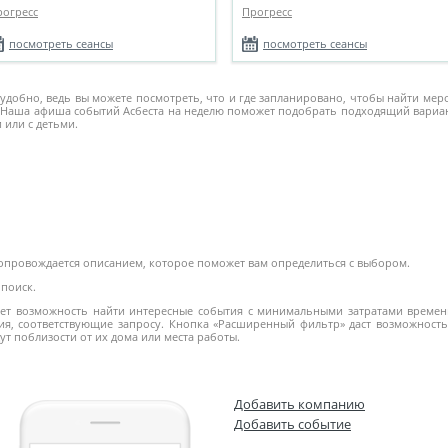
рогресс
Прогресс
посмотреть сеансы
посмотреть сеансы
 удобно, ведь вы можете посмотреть, что и где запланировано, чтобы найти ме
Наша афиша событий Асбеста на неделю поможет подобрать подходящий вариант,
 или с детьми.
сопровождается описанием, которое поможет вам определиться с выбором.
поиск.
дает возможность найти интересные события с минимальными затратами времени
ия, соответствующие запросу. Кнопка «Расширенный фильтр» даст возможность 
ут поблизости от их дома или места работы.
Добавить компанию
Добавить событие