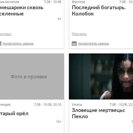
риключения
7.08 - 10.08
Фэнтези
7.08 - 10
мешарики сквозь
Последний богатырь.
селенные
Колобок
6+
рогресс
Прогресс
посмотреть сеансы
посмотреть сеансы
омедия
7.08 - 10.08, 20:10
Ужасы
7.08 - 10.08, 22
Зловещие мертвецы:
тарый орёл
Пекло
12+