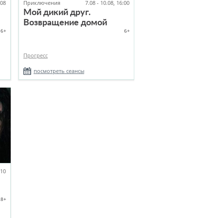
.08
Приключения
7.08 - 10.08, 16:00
Мой дикий друг.
Возвращение домой
6+
6+
Прогресс
посмотреть сеансы
:10
18+