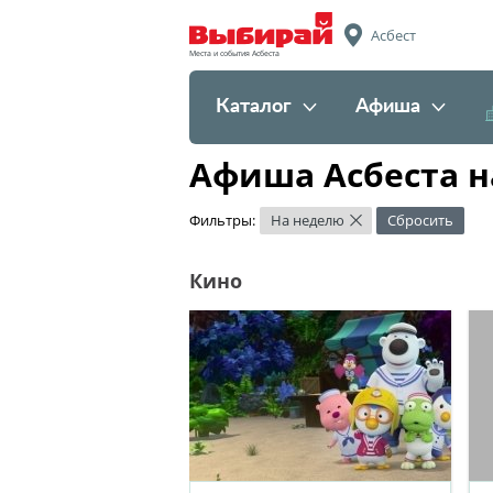
Асбест
Места и события Асбеста
Каталог
Афиша
Афиша Асбеста н
Фильтры:
На неделю
Сбросить
×
Кино